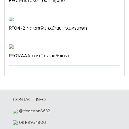
RF05+กึ่งโปร่ง : บจก.กรุงชิง
RF04-2 : ต.เขาเพิ่ม อ.น้านนา จ.นครนายก
RF01/AAA บางวัว จ.ฉะเชิงเทรา
CONTACT INFO
@rfencepn8632
081-9954800