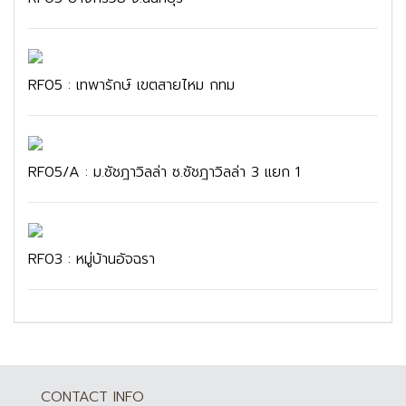
RF05 : เทพารักษ์ เขตสายไหม กทม
RF05/A : ม.ชัชฎาวิลล่า ซ.ชัชฎาวิลล่า 3 แยก 1
RF03 : หมู่บ้านอัจฉรา
CONTACT INFO